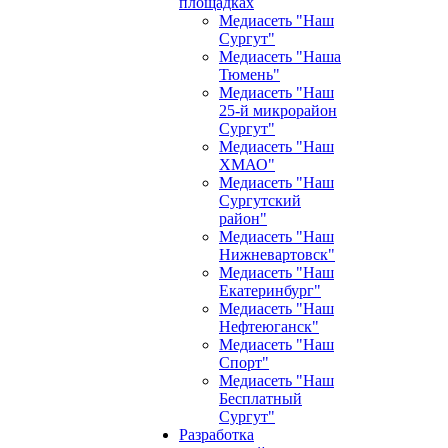
площадках
Медиасеть "Наш
Сургут"
Медиасеть "Наша
Тюмень"
Медиасеть "Наш
25-й микрорайон
Сургут"
Медиасеть "Наш
ХМАО"
Медиасеть "Наш
Сургутский
район"
Медиасеть "Наш
Нижневартовск"
Медиасеть "Наш
Екатеринбург"
Медиасеть "Наш
Нефтеюганск"
Медиасеть "Наш
Спорт"
Медиасеть "Наш
Бесплатный
Сургут"
Разработка