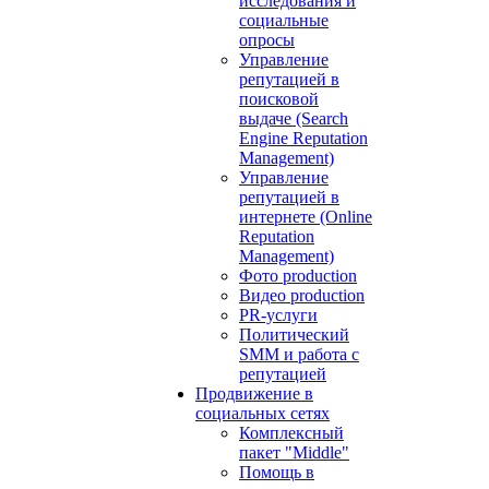
исследования и
социальные
опросы
Управление
репутацией в
поисковой
выдаче (Search
Engine Reputation
Management)
Управление
репутацией в
интернете (Online
Reputation
Management)
Фото production
Видео production
PR-услуги
Политический
SMM и работа с
репутацией
Продвижение в
социальных сетях
Комплексный
пакет "Middle"
Помощь в