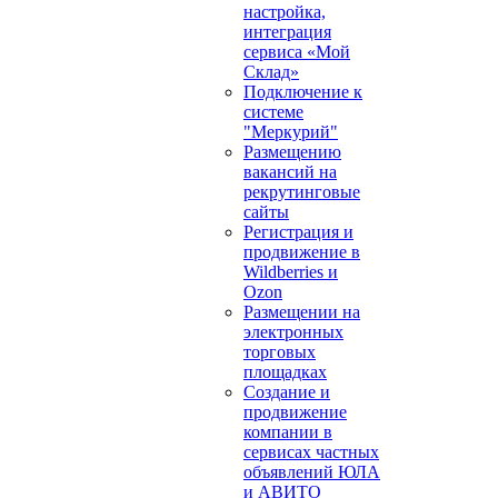
настройка,
интеграция
сервиса «Мой
Склад»
Подключение к
системе
"Меркурий"
Размещению
вакансий на
рекрутинговые
сайты
Регистрация и
продвижение в
Wildberries и
Ozon
Размещении на
электронных
торговых
площадках
Создание и
продвижение
компании в
сервисах частных
объявлений ЮЛА
и АВИТО