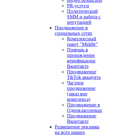
Видео production
PR-услуги
Политический
SMM и работа с
репутацией
Продвижение в
социальных сетях
Комплексный
пакет "Middle"
Помощь в
прохождение
верификации
Вконтакте
Продвижение
TikTok аккаунта
Частное
продвижение
(заказ вне
комплекса)
Продвижение в
Одноклассниках
Продвижение
Вконтакте
Размещение рекламы
на всех наших