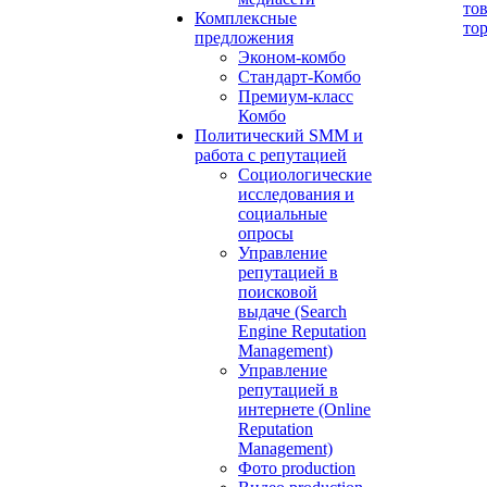
то
Комплексные
то
предложения
Эконом-комбо
Стандарт-Комбо
Премиум-класс
Комбо
Политический SMM и
работа с репутацией
Социологические
исследования и
социальные
опросы
Управление
репутацией в
поисковой
выдаче (Search
Engine Reputation
Management)
Управление
репутацией в
интернете (Online
Reputation
Management)
Фото production