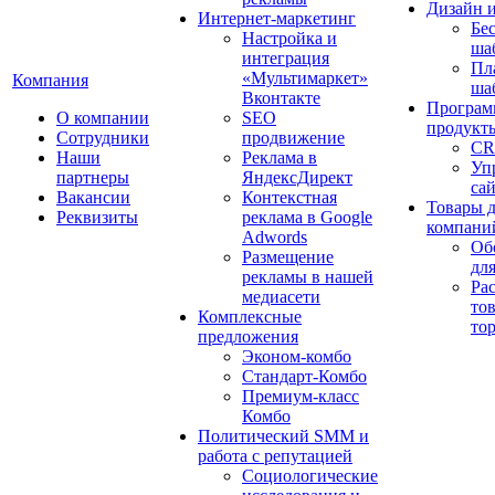
Дизайн 
Интернет-маркетинг
Бе
Настройка и
ша
интеграция
Пл
«Мультимаркет»
Компания
ша
Вконтакте
Програм
О компании
SEO
продукт
Сотрудники
продвижение
CR
Наши
Реклама в
Уп
партнеры
ЯндексДирект
са
Вакансии
Контекстная
Товары 
Реквизиты
реклама в Google
компани
Adwords
Об
Размещение
дл
рекламы в нашей
Ра
медиасети
то
Комплексные
то
предложения
Эконом-комбо
Стандарт-Комбо
Премиум-класс
Комбо
Политический SMM и
работа с репутацией
Социологические