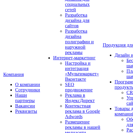
социальных
сетей
Разработка
дизайна для
сайтов
Разработка
дизайна
полиграфии и
Продукция для
наружной
рекламы
Дизайн 
Интернет-маркетинг
Бе
Настройка и
ша
интеграция
Пл
«Мультимаркет»
Компания
ша
Вконтакте
Програм
О компании
SEO
продукт
Сотрудники
продвижение
CR
Наши
Реклама в
Уп
партнеры
ЯндексДирект
са
Вакансии
Контекстная
Товары 
Реквизиты
реклама в Google
компани
Adwords
Об
Размещение
дл
рекламы в нашей
Ра
медиасети