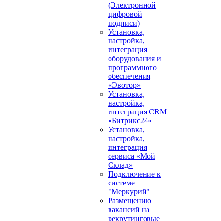
(Электронной
цифровой
подписи)
Установка,
настройка,
интеграция
оборудования и
программного
обеспечения
«Эвотор»
Установка,
настройка,
интеграция CRM
«Битрикс24»
Установка,
настройка,
интеграция
сервиса «Мой
Склад»
Подключение к
системе
"Меркурий"
Размещению
вакансий на
рекрутинговые