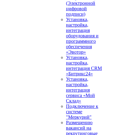
(Электронной
цифровой
подписи)
Установка,
настройка,
интеграция
оборудования и
программного
обеспечения
«Эвотор»
Установка,
настройка,
интеграция CRM
«Битрикс24»
Установка,
настройка,
интеграция
сервиса «Мой
Склад»
Подключение к
системе
"Меркурий"
Размещению
вакансий на
рекрутинговые