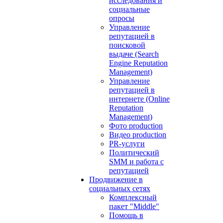
исследования и
социальные
опросы
Управление
репутацией в
поисковой
выдаче (Search
Engine Reputation
Management)
Управление
репутацией в
интернете (Online
Reputation
Management)
Фото production
Видео production
PR-услуги
Политический
SMM и работа с
репутацией
Продвижение в
социальных сетях
Комплексный
пакет "Middle"
Помощь в