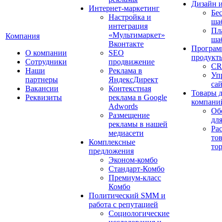
Дизайн 
Интернет-маркетинг
Бе
Настройка и
ша
интеграция
Пл
«Мультимаркет»
Компания
ша
Вконтакте
Програм
О компании
SEO
продукт
Сотрудники
продвижение
CR
Наши
Реклама в
Уп
партнеры
ЯндексДирект
са
Вакансии
Контекстная
Товары 
Реквизиты
реклама в Google
компани
Adwords
Об
Размещение
дл
рекламы в нашей
Ра
медиасети
то
Комплексные
то
предложения
Эконом-комбо
Стандарт-Комбо
Премиум-класс
Комбо
Политический SMM и
работа с репутацией
Социологические