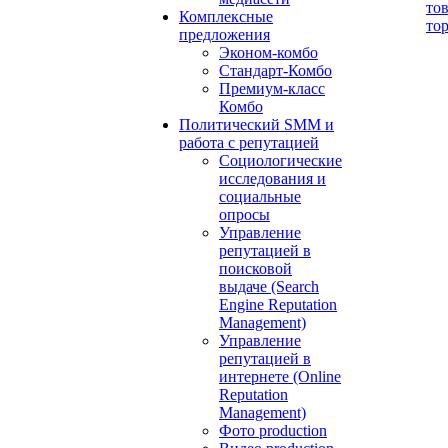
то
Комплексные
то
предложения
Эконом-комбо
Стандарт-Комбо
Премиум-класс
Комбо
Политический SMM и
работа с репутацией
Социологические
исследования и
социальные
опросы
Управление
репутацией в
поисковой
выдаче (Search
Engine Reputation
Management)
Управление
репутацией в
интернете (Online
Reputation
Management)
Фото production