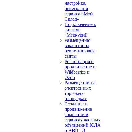
настройка,
интеграция
сервиса «Мой
Склад»
Подключение к
системе
"Меркурий"
Размещению
вакансий на
рекрутинговые
сайты
Регистрация и
продвижение в
Wildberries и
Ozon
Размещении на
электронных
торговых
площадках
Создание и
продвижение
компании в
сервисах частных
объявлений ЮЛА
и АВИТО