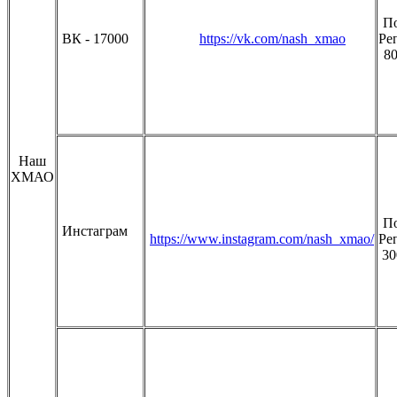
По
ВК - 17000
https://vk.com/nash_xmao
Ре
80
Наш
ХМАО
По
Инстаграм
https://www.instagram.com/nash_xmao/
Ре
30