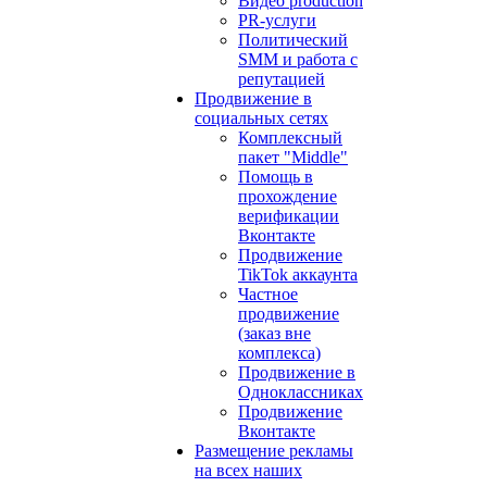
Видео production
PR-услуги
Политический
SMM и работа с
репутацией
Продвижение в
социальных сетях
Комплексный
пакет "Middle"
Помощь в
прохождение
верификации
Вконтакте
Продвижение
TikTok аккаунта
Частное
продвижение
(заказ вне
комплекса)
Продвижение в
Одноклассниках
Продвижение
Вконтакте
Размещение рекламы
на всех наших