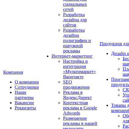
социальных
сетей
Разработка
дизайна для
сайтов
Разработка
дизайна
полиграфии и
Продукция для
наружной
рекламы
Дизайн 
Интернет-маркетинг
Бе
Настройка и
ша
интеграция
Пл
«Мультимаркет»
Компания
ша
Вконтакте
Програм
О компании
SEO
продукт
Сотрудники
продвижение
CR
Наши
Реклама в
Уп
партнеры
ЯндексДирект
са
Вакансии
Контекстная
Товары 
Реквизиты
реклама в Google
компани
Adwords
Об
Размещение
дл
рекламы в нашей
Ра
медиасети