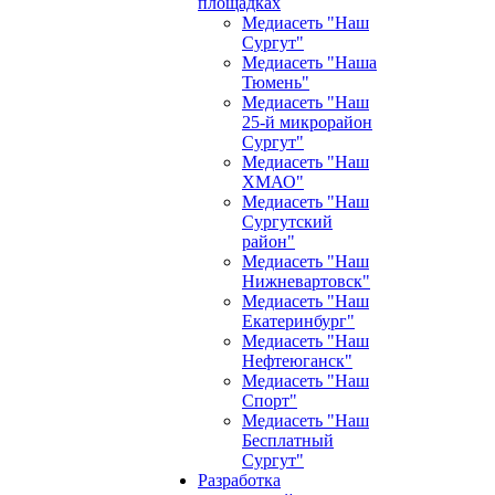
площадках
Медиасеть "Наш
Сургут"
Медиасеть "Наша
Тюмень"
Медиасеть "Наш
25-й микрорайон
Сургут"
Медиасеть "Наш
ХМАО"
Медиасеть "Наш
Сургутский
район"
Медиасеть "Наш
Нижневартовск"
Медиасеть "Наш
Екатеринбург"
Медиасеть "Наш
Нефтеюганск"
Медиасеть "Наш
Спорт"
Медиасеть "Наш
Бесплатный
Сургут"
Разработка