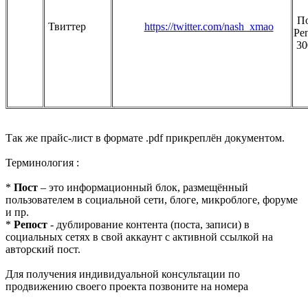
По
Твиттер
https://twitter.com/nash_xmao
Ре
30
Так же прайс-лист в формате .pdf прикреплён документом.
Терминология :
*
Пост
– это информационный блок, размещённый
пользователем в социальной сети, блоге, микроблоге, форуме
и пр.
*
Репост
- дублирование контента (поста, записи) в
социальных сетях в свой аккаунт с активной ссылкой на
авторский пост.
Для получения индивидуальной консультации по
продвижению своего проекта позвоните на номера