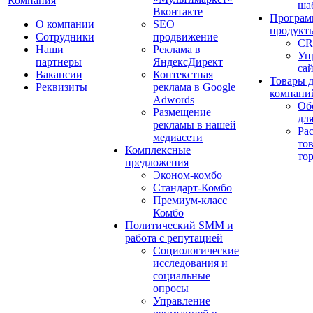
Компания
ша
Вконтакте
Програм
О компании
SEO
продукт
Сотрудники
продвижение
CR
Наши
Реклама в
Уп
партнеры
ЯндексДирект
са
Вакансии
Контекстная
Товары 
Реквизиты
реклама в Google
компани
Adwords
Об
Размещение
дл
рекламы в нашей
Ра
медиасети
то
Комплексные
то
предложения
Эконом-комбо
Стандарт-Комбо
Премиум-класс
Комбо
Политический SMM и
работа с репутацией
Социологические
исследования и
социальные
опросы
Управление