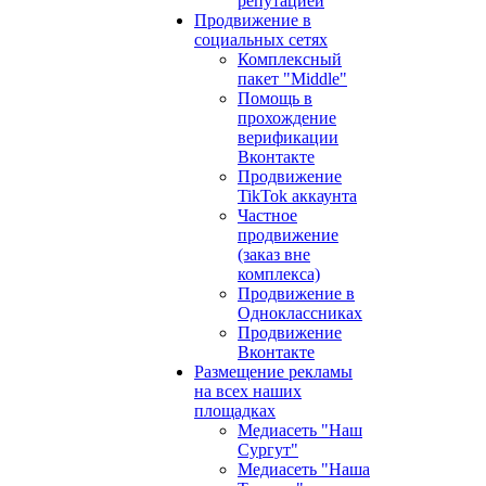
репутацией
Продвижение в
социальных сетях
Комплексный
пакет "Middle"
Помощь в
прохождение
верификации
Вконтакте
Продвижение
TikTok аккаунта
Частное
продвижение
(заказ вне
комплекса)
Продвижение в
Одноклассниках
Продвижение
Вконтакте
Размещение рекламы
на всех наших
площадках
Медиасеть "Наш
Сургут"
Медиасеть "Наша