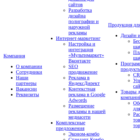
сайтов
Разработка
дизайна
полиграфии и
Продукция для
наружной
рекламы
Дизайн 
Интернет-маркетинг
Бе
Настройка и
ша
интеграция
Пл
«Мультимаркет»
Компания
ша
Вконтакте
Програм
О компании
SEO
продукт
Сотрудники
продвижение
CR
Наши
Реклама в
Уп
партнеры
ЯндексДирект
са
Вакансии
Контекстная
Товары 
Реквизиты
реклама в Google
компани
Adwords
Об
Размещение
дл
рекламы в нашей
Ра
медиасети
то
Комплексные
то
предложения
Эконом-комбо
Стандарт-Комбо