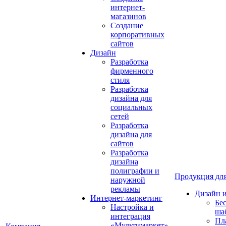
интернет-
магазинов
Создание
корпоративных
сайтов
Дизайн
Разработка
фирменного
стиля
Разработка
дизайна для
социальных
сетей
Разработка
дизайна для
сайтов
Разработка
дизайна
полиграфии и
Продукция для
наружной
рекламы
Дизайн 
Интернет-маркетинг
Бе
Настройка и
ша
интеграция
Пл
«Мультимаркет»