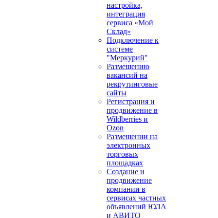
настройка,
интеграция
сервиса «Мой
Склад»
Подключение к
системе
"Меркурий"
Размещению
вакансий на
рекрутинговые
сайты
Регистрация и
продвижение в
Wildberries и
Ozon
Размещении на
электронных
торговых
площадках
Создание и
продвижение
компании в
сервисах частных
объявлений ЮЛА
и АВИТО