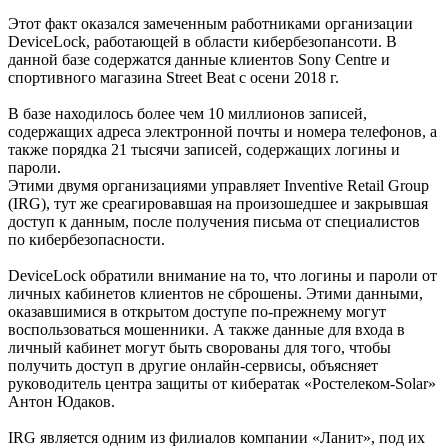
Этот факт оказался замеченным работниками организации
DeviceLock, работающей в области кибербезопансоти. В
данной базе содержатся данные клиентов Sony Centre и
спортивного магазина Street Beat с осени 2018 г.
В базе находилось более чем 10 миллионов записей,
содержащих адреса электронной почты и номера телефонов, а
также порядка 21 тысячи записей, содержащих логины и
пароли.
Этими двумя организациями управляет Inventive Retail Group
(IRG), тут же среагировавшая на произошедшее и закрывшая
доступ к данным, после получения письма от специалистов
по кибербезопасности.
DeviceLock обратили внимание на то, что логины и пароли от
личных кабинетов клиентов не сброшены. Этими данными,
оказавшимися в открытом доступе по-прежнему могут
воспользоваться мошенники. А также данные для входа в
личный кабинет могут быть сворованы для того, чтобы
получить доступ в другие онлайн-сервисы, объясняет
руководитель центра защиты от кибератак «Ростелеком-Solar»
Антон Юдаков.
IRG является одним из филиалов компании «Ланит», под их