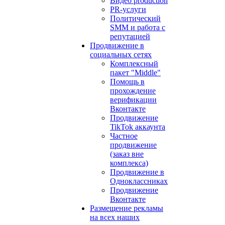
Видео production
PR-услуги
Политический
SMM и работа с
репутацией
Продвижение в
социальных сетях
Комплексный
пакет "Middle"
Помощь в
прохождение
верификации
Вконтакте
Продвижение
TikTok аккаунта
Частное
продвижение
(заказ вне
комплекса)
Продвижение в
Одноклассниках
Продвижение
Вконтакте
Размещение рекламы
на всех наших