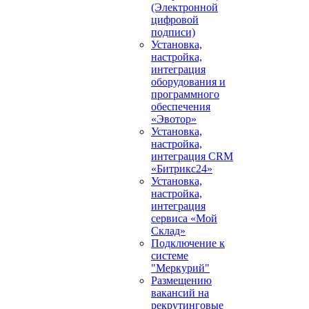
(Электронной
цифровой
подписи)
Установка,
настройка,
интеграция
оборудования и
программного
обеспечения
«Эвотор»
Установка,
настройка,
интеграция CRM
«Битрикс24»
Установка,
настройка,
интеграция
сервиса «Мой
Склад»
Подключение к
системе
"Меркурий"
Размещению
вакансий на
рекрутинговые