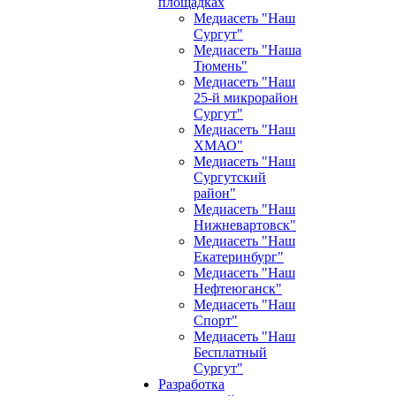
площадках
Медиасеть "Наш
Сургут"
Медиасеть "Наша
Тюмень"
Медиасеть "Наш
25-й микрорайон
Сургут"
Медиасеть "Наш
ХМАО"
Медиасеть "Наш
Сургутский
район"
Медиасеть "Наш
Нижневартовск"
Медиасеть "Наш
Екатеринбург"
Медиасеть "Наш
Нефтеюганск"
Медиасеть "Наш
Спорт"
Медиасеть "Наш
Бесплатный
Сургут"
Разработка