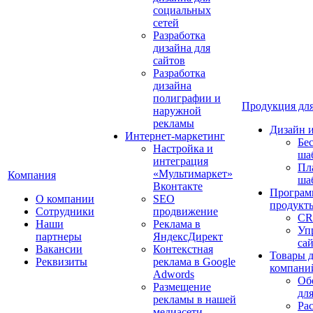
социальных
сетей
Разработка
дизайна для
сайтов
Разработка
дизайна
полиграфии и
Продукция для
наружной
рекламы
Дизайн 
Интернет-маркетинг
Бе
Настройка и
ша
интеграция
Пл
«Мультимаркет»
Компания
ша
Вконтакте
Програм
О компании
SEO
продукт
Сотрудники
продвижение
CR
Наши
Реклама в
Уп
партнеры
ЯндексДирект
са
Вакансии
Контекстная
Товары 
Реквизиты
реклама в Google
компани
Adwords
Об
Размещение
дл
рекламы в нашей
Ра
медиасети