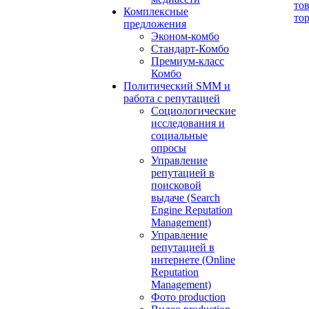
то
Комплексные
то
предложения
Эконом-комбо
Стандарт-Комбо
Премиум-класс
Комбо
Политический SMM и
работа с репутацией
Социологические
исследования и
социальные
опросы
Управление
репутацией в
поисковой
выдаче (Search
Engine Reputation
Management)
Управление
репутацией в
интернете (Online
Reputation
Management)
Фото production