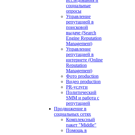
исследования и
социальные
опросы
Управление
репутацией в
поисковой
выдаче (Search
Engine Reputation
Management)
Управление
репутацией в
интернете (Online
Reputation
Management)
Фото production
Видео production
PR-услуги
Политический
SMM и работа с
репутацией
Продвижение в
социальных сетях
Комплексный
пакет "Middle"
Помощь в