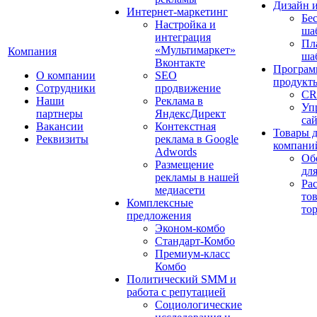
Дизайн 
Интернет-маркетинг
Бе
Настройка и
ша
интеграция
Пл
«Мультимаркет»
Компания
ша
Вконтакте
Програм
О компании
SEO
продукт
Сотрудники
продвижение
CR
Наши
Реклама в
Уп
партнеры
ЯндексДирект
са
Вакансии
Контекстная
Товары 
Реквизиты
реклама в Google
компани
Adwords
Об
Размещение
дл
рекламы в нашей
Ра
медиасети
то
Комплексные
то
предложения
Эконом-комбо
Стандарт-Комбо
Премиум-класс
Комбо
Политический SMM и
работа с репутацией
Социологические