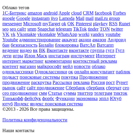
Облако тегов
1С-Битрикс
amazon
android
Apple
cloud
CRM
facebook
Forbes
google
Google
instagram
jivo
Lamoda
Mail
mail
mail.ru group
messenger
Microsoft
myTarget
ok
OK
Pinterest
playkey
RSS
Runet
seo
seo сайт
smm
Snapchat
telegram
TikTok
tinder
TON
twitter
VK
vk
Vkontakte
vkontakte
WhatsApp
worki
yandex
youtube
Youtube
администрирование
аккаунт
акции
амазон
Андроид
бан
безопасность
Билайн
блокировка
ВатсАп
Ватсапп
ведение
видео
вк
ВК
Вконтакте
вконтакте
группа
гугл
Гугл
дети
игры
Илон Маск
инстаграм
инструмент
Интернет
интернет маркетинг
комментарии
контекстный реклама
контент
магазин
майкрософт
мейл
новости
облако
одноклассники
Одноклассники
ок
онлайн консультант
паблик
подкаст
поисковые системы
покупка
Продвижение
продвижение
раскрутка
Рассылки
реклама
Россия
рост
Рунет
рынок
сайт
сайт продвижение
Сбербанк
сбербанк
сберчат
сео
сео продвижение
смм
Статьи
сумма
твиттер
телеграм
тикток
Тинькофф
фейсбук
форбс
Функции
экономика
эппл
Ютуб
ютуб
Яндекс
яндекс поисковая система
©2013 - 2026 Все права защищены.
Политика конфиденциальности
Наши контакты