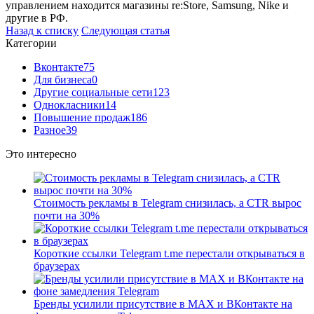
управлением находится магазины re:Store, Samsung, Nike и
другие в РФ.
Назад к списку
Следующая статья
Категории
Вконтакте
75
Для бизнеса
0
Другие социальные сети
123
Однокласники
14
Повышение продаж
186
Разное
39
Это интересно
Стоимость рекламы в Telegram снизилась, а CTR вырос
почти на 30%
Короткие ссылки Telegram t.me перестали открываться в
браузерах
Бренды усилили присутствие в MAX и ВКонтакте на