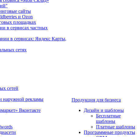
ия сервиса «Мой Склад»
рий"
инговые сайты
dberries и Ozon
говых площадках
ии в сервисах частных
нии в сервисах: Яндекс Карты,
альных сетях
ных сетей
 и наружной рекламы
Продукция для бизнеса
имаркет» Вконтакте
Дизайн и шаблоны
Бесплатные
шаблоны
dwords
Платные шаблоны
диасети
Программные продукты