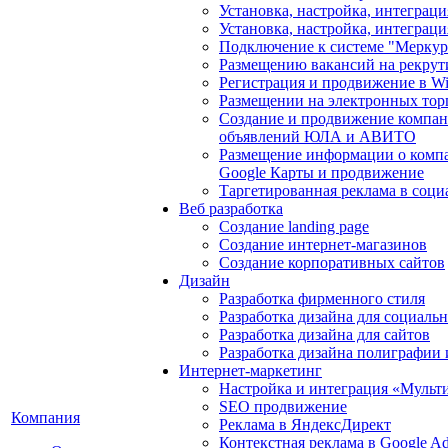
Установка, настройка, интегра
Установка, настройка, интеграц
Подключение к системе "Мерку
Размещению вакансий на рекрут
Регистрация и продвижение в Wil
Размещении на электронных тор
Создание и продвижение компан
объявлений ЮЛА и АВИТО
Размещение информации о компа
Google Карты и продвижение
Таргетированная реклама в соци
Веб разработка
Создание landing page
Создание интернет-магазинов
Создание корпоративных сайтов
Дизайн
Разработка фирменного стиля
Разработка дизайна для социаль
Разработка дизайна для сайтов
Разработка дизайна полиграфии
Интернет-маркетинг
Настройка и интеграция «Мульт
SEO продвижение
Компания
Реклама в ЯндексДирект
Контекстная реклама в Google A