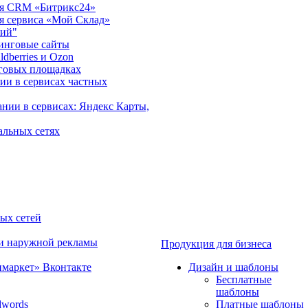
ция CRM «Битрикс24»
ия сервиса «Мой Склад»
рий"
инговые сайты
dberries и Ozon
говых площадках
ии в сервисах частных
нии в сервисах: Яндекс Карты,
альных сетях
ных сетей
 и наружной рекламы
Продукция для бизнеса
имаркет» Вконтакте
Дизайн и шаблоны
Бесплатные
шаблоны
dwords
Платные шаблоны