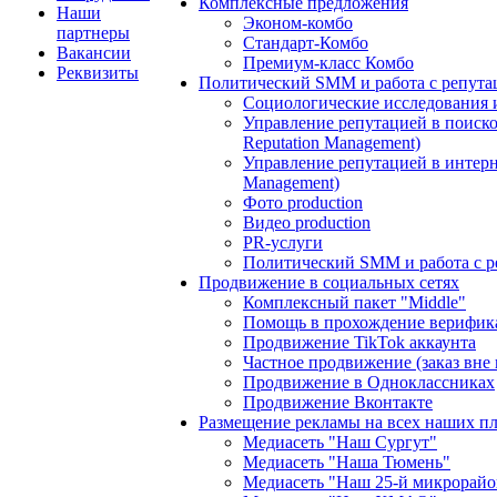
Комплексные предложения
Наши
Эконом-комбо
партнеры
Стандарт-Комбо
Вакансии
Премиум-класс Комбо
Реквизиты
Политический SMM и работа с репута
Социологические исследования 
Управление репутацией в поиско
Reputation Management)
Управление репутацией в интерне
Management)
Фото production
Видео production
PR-услуги
Политический SMM и работа с р
Продвижение в социальных сетях
Комплексный пакет "Middle"
Помощь в прохождение верифик
Продвижение TikTok аккаунта
Частное продвижение (заказ вне
Продвижение в Одноклассниках
Продвижение Вконтакте
Размещение рекламы на всех наших п
Медиасеть "Наш Сургут"
Медиасеть "Наша Тюмень"
Медиасеть "Наш 25-й микрорайо