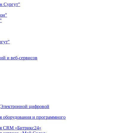
н Сургут"
йон"
"
ргут"
ий и веб-сервисов
(Электронной цифровой
ия оборудования и программного
ция CRM «Битрикс24»