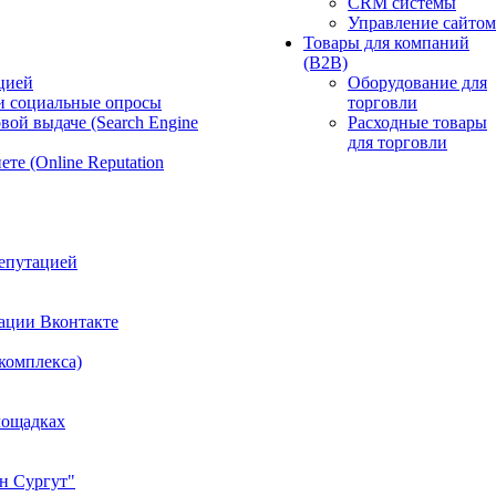
CRM системы
Управление сайтом
Товары для компаний
(B2B)
цией
Оборудование для
и социальные опросы
торговли
вой выдаче (Search Engine
Расходные товары
для торговли
те (Online Reputation
епутацией
ации Вконтакте
 комплекса)
лощадках
н Сургут"