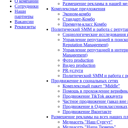
О компании
Размещение рекламы в нашей ме
Сотрудники
Комплексные предложения
Наши
Эконом-комбо
партнеры
Стандарт-Комбо
Вакансии
Премиум-класс Комбо
Реквизиты
Политический SMM и работа с репута
Социологические исследования 
Управление репутацией в поиско
Reputation Management)
Управление репутацией в интерне
Management)
Фото production
Видео production
PR-услуги
Политический SMM и работа с р
Продвижение в социальных сетях
Комплексный пакет "Middle"
Помощь в прохождение верифик
Продвижение TikTok аккаунта
Частное продвижение (заказ вне
Продвижение в Одноклассниках
Продвижение Вконтакте
Размещение рекламы на всех наших п
Медиасеть "Наш Сургут"
Медиасеть "Наша Тюмень"