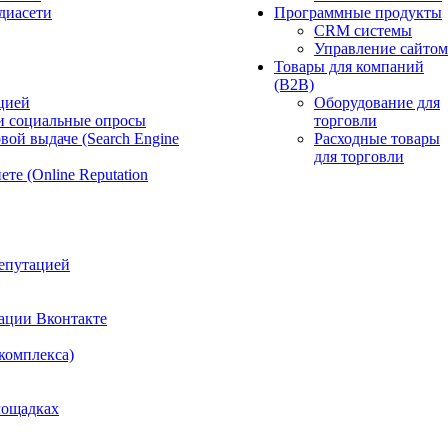
диасети
Программные продукты
CRM системы
Управление сайтом
Товары для компаний
(B2B)
цией
Оборудование для
и социальные опросы
торговли
вой выдаче (Search Engine
Расходные товары
для торговли
те (Online Reputation
епутацией
ации Вконтакте
 комплекса)
лощадках