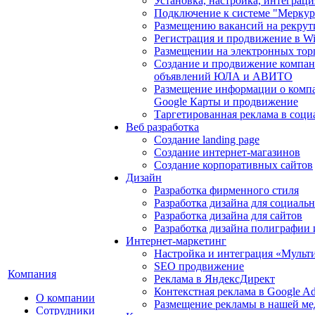
Установка, настройка, интеграц
Подключение к системе "Мерку
Размещению вакансий на рекрут
Регистрация и продвижение в Wil
Размещении на электронных тор
Создание и продвижение компан
объявлений ЮЛА и АВИТО
Размещение информации о компа
Google Карты и продвижение
Таргетированная реклама в соци
Веб разработка
Создание landing page
Создание интернет-магазинов
Создание корпоративных сайтов
Дизайн
Разработка фирменного стиля
Разработка дизайна для социаль
Разработка дизайна для сайтов
Разработка дизайна полиграфии
Интернет-маркетинг
Настройка и интеграция «Мульт
SEO продвижение
Компания
Реклама в ЯндексДирект
Контекстная реклама в Google A
О компании
Размещение рекламы в нашей ме
Сотрудники