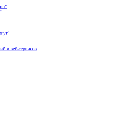
йон"
"
ргут"
ий и веб-сервисов