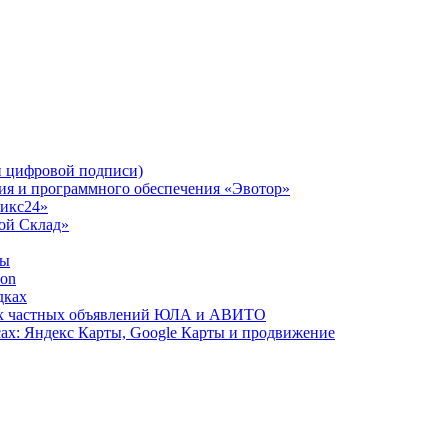
 цифровой подписи)
ния и программного обеспечения «Эвотор»
рикс24»
Мой Склад»
ты
zon
дках
сах частных объявлений ЮЛА и АВИТО
ах: Яндекс Карты, Google Карты и продвижение