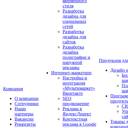
фирменного
стиля
Разработка
дизайна для
социальных
сетей
Разработка
дизайна для
сайтов
Разработка
дизайна
полиграфии и
Продукция для
наружной
рекламы
Дизайн 
Интернет-маркетинг
Бе
Настройка и
ша
интеграция
Пл
«Мультимаркет»
Компания
ша
Вконтакте
Програм
О компании
SEO
продукт
Сотрудники
продвижение
CR
Наши
Реклама в
Уп
партнеры
ЯндексДирект
са
Вакансии
Контекстная
Товары 
Реквизиты
реклама в Google
компани