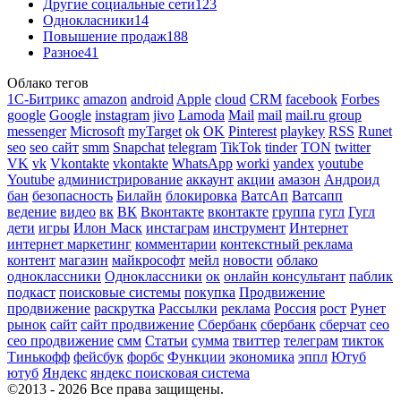
Другие социальные сети
123
Однокласники
14
Повышение продаж
188
Разное
41
Облако тегов
1С-Битрикс
amazon
android
Apple
cloud
CRM
facebook
Forbes
google
Google
instagram
jivo
Lamoda
Mail
mail
mail.ru group
messenger
Microsoft
myTarget
ok
OK
Pinterest
playkey
RSS
Runet
seo
seo сайт
smm
Snapchat
telegram
TikTok
tinder
TON
twitter
VK
vk
Vkontakte
vkontakte
WhatsApp
worki
yandex
youtube
Youtube
администрирование
аккаунт
акции
амазон
Андроид
бан
безопасность
Билайн
блокировка
ВатсАп
Ватсапп
ведение
видео
вк
ВК
Вконтакте
вконтакте
группа
гугл
Гугл
дети
игры
Илон Маск
инстаграм
инструмент
Интернет
интернет маркетинг
комментарии
контекстный реклама
контент
магазин
майкрософт
мейл
новости
облако
одноклассники
Одноклассники
ок
онлайн консультант
паблик
подкаст
поисковые системы
покупка
Продвижение
продвижение
раскрутка
Рассылки
реклама
Россия
рост
Рунет
рынок
сайт
сайт продвижение
Сбербанк
сбербанк
сберчат
сео
сео продвижение
смм
Статьи
сумма
твиттер
телеграм
тикток
Тинькофф
фейсбук
форбс
Функции
экономика
эппл
Ютуб
ютуб
Яндекс
яндекс поисковая система
©2013 - 2026 Все права защищены.