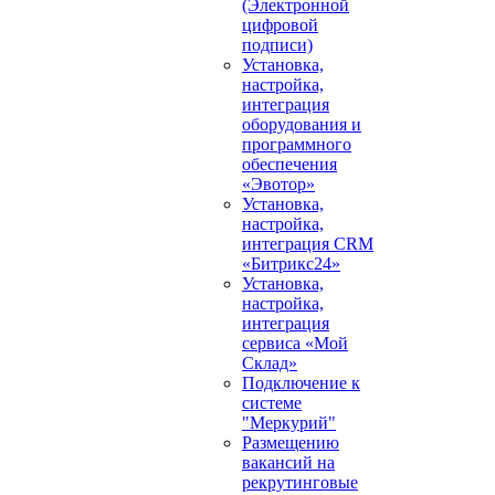
(Электронной
цифровой
подписи)
Установка,
настройка,
интеграция
оборудования и
программного
обеспечения
«Эвотор»
Установка,
настройка,
интеграция CRM
«Битрикс24»
Установка,
настройка,
интеграция
сервиса «Мой
Склад»
Подключение к
системе
"Меркурий"
Размещению
вакансий на
рекрутинговые