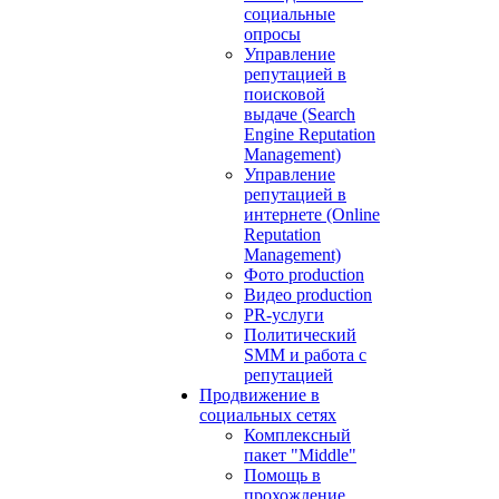
социальные
опросы
Управление
репутацией в
поисковой
выдаче (Search
Engine Reputation
Management)
Управление
репутацией в
интернете (Online
Reputation
Management)
Фото production
Видео production
PR-услуги
Политический
SMM и работа с
репутацией
Продвижение в
социальных сетях
Комплексный
пакет "Middle"
Помощь в
прохождение