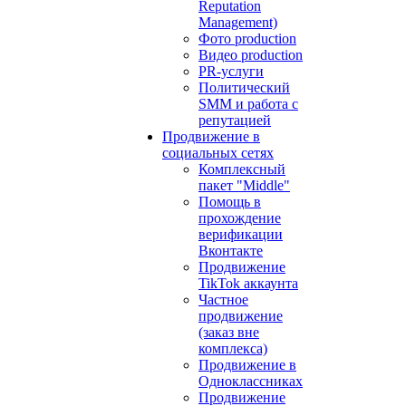
Reputation
Management)
Фото production
Видео production
PR-услуги
Политический
SMM и работа с
репутацией
Продвижение в
социальных сетях
Комплексный
пакет "Middle"
Помощь в
прохождение
верификации
Вконтакте
Продвижение
TikTok аккаунта
Частное
продвижение
(заказ вне
комплекса)
Продвижение в
Одноклассниках
Продвижение