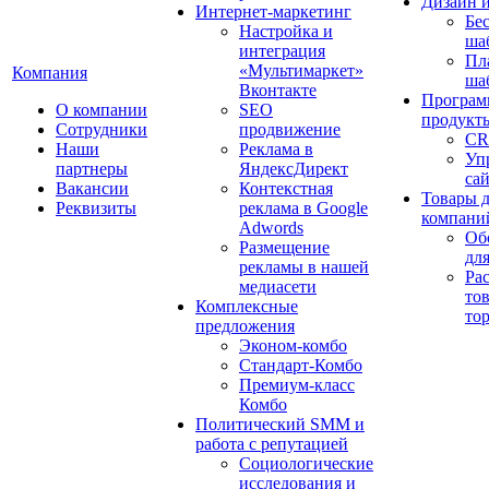
Дизайн 
Интернет-маркетинг
Бе
Настройка и
ша
интеграция
Пл
«Мультимаркет»
Компания
ша
Вконтакте
Програм
О компании
SEO
продукт
Сотрудники
продвижение
CR
Наши
Реклама в
Уп
партнеры
ЯндексДирект
са
Вакансии
Контекстная
Товары 
Реквизиты
реклама в Google
компани
Adwords
Об
Размещение
дл
рекламы в нашей
Ра
медиасети
то
Комплексные
то
предложения
Эконом-комбо
Стандарт-Комбо
Премиум-класс
Комбо
Политический SMM и
работа с репутацией
Социологические
исследования и