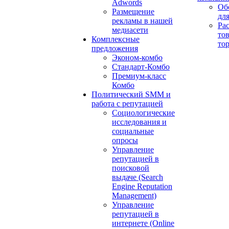
Adwords
Об
Размещение
дл
рекламы в нашей
Ра
медиасети
то
Комплексные
то
предложения
Эконом-комбо
Стандарт-Комбо
Премиум-класс
Комбо
Политический SMM и
работа с репутацией
Социологические
исследования и
социальные
опросы
Управление
репутацией в
поисковой
выдаче (Search
Engine Reputation
Management)
Управление
репутацией в
интернете (Online