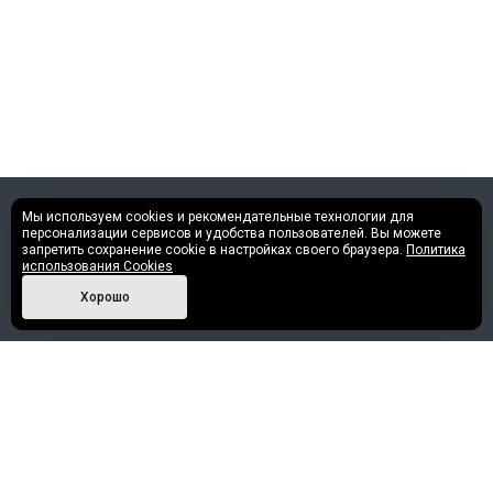
Мы используем cookies и рекомендательные технологии для
©2013 - 2026 Все права защищены.
персонализации сервисов и удобства пользователей. Вы можете
запретить сохранение cookie в настройках своего браузера.
Политика
использования Cookies
Политика конфиденциальности
Хорошо
Наши контакты
+7 (952) 717-30-58
info@nashe-reshenie.ru