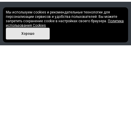
Мы используем cookies и рекомендательные технологии для
©2013 - 2026 Все права защищены.
персонализации сервисов и удобства пользователей. Вы можете
запретить сохранение cookie в настройках своего браузера.
Политика
использования Cookies
Политика конфиденциальности
Хорошо
Наши контакты
+7 (952) 717-30-58
info@nashe-reshenie.ru
г. Нефтеюганск, 2-й микрорайон, 33