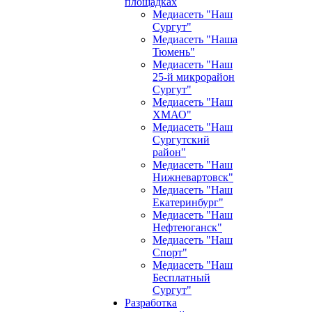
площадках
Медиасеть "Наш
Сургут"
Медиасеть "Наша
Тюмень"
Медиасеть "Наш
25-й микрорайон
Сургут"
Медиасеть "Наш
ХМАО"
Медиасеть "Наш
Сургутский
район"
Медиасеть "Наш
Нижневартовск"
Медиасеть "Наш
Екатеринбург"
Медиасеть "Наш
Нефтеюганск"
Медиасеть "Наш
Спорт"
Медиасеть "Наш
Бесплатный
Сургут"
Разработка