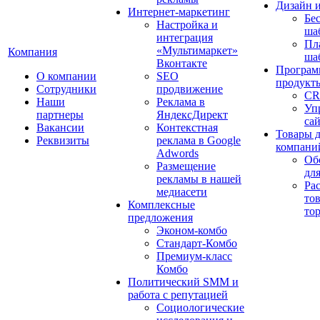
Дизайн 
Интернет-маркетинг
Бе
Настройка и
ша
интеграция
Пл
«Мультимаркет»
Компания
ша
Вконтакте
Програм
О компании
SEO
продукт
Сотрудники
продвижение
CR
Наши
Реклама в
Уп
партнеры
ЯндексДирект
са
Вакансии
Контекстная
Товары 
Реквизиты
реклама в Google
компани
Adwords
Об
Размещение
дл
рекламы в нашей
Ра
медиасети
то
Комплексные
то
предложения
Эконом-комбо
Стандарт-Комбо
Премиум-класс
Комбо
Политический SMM и
работа с репутацией
Социологические