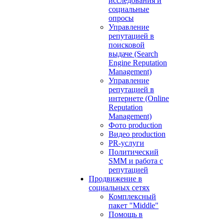
исследования и
социальные
опросы
Управление
репутацией в
поисковой
выдаче (Search
Engine Reputation
Management)
Управление
репутацией в
интернете (Online
Reputation
Management)
Фото production
Видео production
PR-услуги
Политический
SMM и работа с
репутацией
Продвижение в
социальных сетях
Комплексный
пакет "Middle"
Помощь в