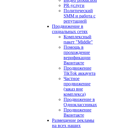
Видео production
PR-услуги
Политический
SMM и работа с
репутацией
Продвижение в
социальных сетях
Комплексный
пакет "Middle"
Помощь в
прохождение
верификации
Вконтакте
Продвижение
TikTok аккаунта
Частное
продвижение
(заказ вне
комплекса)
Продвижение в
Одноклассниках
Продвижение
Вконтакте
Размещение рекламы
на всех наших