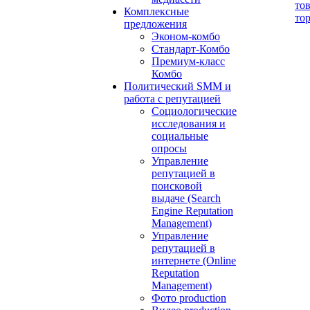
то
Комплексные
то
предложения
Эконом-комбо
Стандарт-Комбо
Премиум-класс
Комбо
Политический SMM и
работа с репутацией
Социологические
исследования и
социальные
опросы
Управление
репутацией в
поисковой
выдаче (Search
Engine Reputation
Management)
Управление
репутацией в
интернете (Online
Reputation
Management)
Фото production