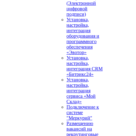
(Электронной
цифровой
подписи)
Установка,
настройка,
интеграция
оборудования и
программного
обеспечения
«Эвотор»
Установка,
настройка,
интеграция CRM
«Битрикс24»
Установка,
настройка,
интеграция
сервиса «Мой
Склад»
Подключение к
системе
"Меркурий"
Размещению
вакансий на
рекрутинговые