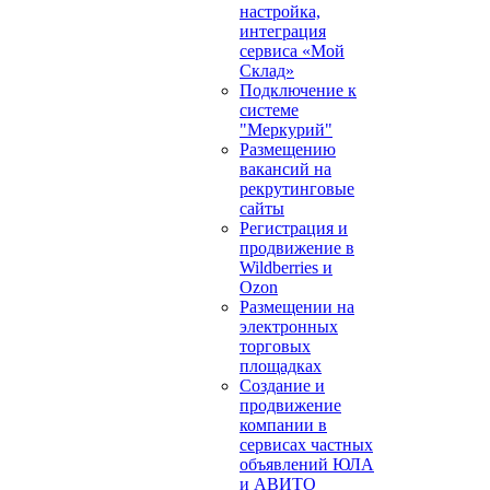
настройка,
интеграция
сервиса «Мой
Склад»
Подключение к
системе
"Меркурий"
Размещению
вакансий на
рекрутинговые
сайты
Регистрация и
продвижение в
Wildberries и
Ozon
Размещении на
электронных
торговых
площадках
Создание и
продвижение
компании в
сервисах частных
объявлений ЮЛА
и АВИТО