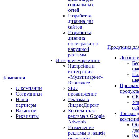
социальных
сетей
Разработка
дизайна для
сайтов
Разработка
дизайна
полиграфии и
Продукция для
наружной
рекламы
Дизайн 
Интернет-маркетинг
Бе
Настройка и
ша
интеграция
Пл
«Мультимаркет»
Компания
ша
Вконтакте
Програм
О компании
SEO
продукт
Сотрудники
продвижение
CR
Наши
Реклама в
Уп
партнеры
ЯндексДирект
са
Вакансии
Контекстная
Товары 
Реквизиты
реклама в Google
компани
Adwords
Об
Размещение
дл
рекламы в нашей
Ра
медиасети