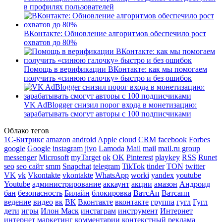
в профилях пользователей
ВКонтакте: Обновление алгоритмов обеспечило рост
охватов до 80%
Помощь в верификации ВКонтакте: как мы помогаем
получить «синюю галочку» быстро и без ошибок
VK AdBlogger снизил порог входа в монетизацию:
зарабатывать смогут авторы с 100 подписчиками
Облако тегов
1С-Битрикс
amazon
android
Apple
cloud
CRM
facebook
Forbes
google
Google
instagram
jivo
Lamoda
Mail
mail
mail.ru group
messenger
Microsoft
myTarget
ok
OK
Pinterest
playkey
RSS
Runet
seo
seo сайт
smm
Snapchat
telegram
TikTok
tinder
TON
twitter
VK
vk
Vkontakte
vkontakte
WhatsApp
worki
yandex
youtube
Youtube
администрирование
аккаунт
акции
амазон
Андроид
бан
безопасность
Билайн
блокировка
ВатсАп
Ватсапп
ведение
видео
вк
ВК
Вконтакте
вконтакте
группа
гугл
Гугл
дети
игры
Илон Маск
инстаграм
инструмент
Интернет
интернет маркетинг
комментарии
контекстный реклама