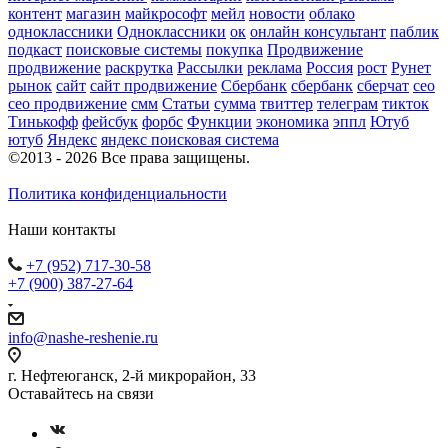
контент
магазин
майкрософт
мейл
новости
облако
одноклассники
Одноклассники
ок
онлайн консультант
паблик
подкаст
поисковые системы
покупка
Продвижение
продвижение
раскрутка
Рассылки
реклама
Россия
рост
Рунет
рынок
сайт
сайт продвижение
Сбербанк
сбербанк
сберчат
сео
сео продвижение
смм
Статьи
сумма
твиттер
телеграм
тикток
Тинькофф
фейсбук
форбс
Функции
экономика
эппл
Ютуб
ютуб
Яндекс
яндекс поисковая система
©2013 - 2026 Все права защищены.
Политика конфиденциальности
Наши контакты
+7 (952) 717-30-58
+7 (900) 387-27-64
info@nashe-reshenie.ru
г. Нефтеюганск, 2-й микрорайон, 33
Оставайтесь на связи