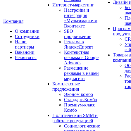
Дизайн 
Интернет-маркетинг
Бе
Настройка и
ша
интеграция
Пл
«Мультимаркет»
Компания
ша
Вконтакте
Програм
О компании
SEO
продукт
Сотрудники
продвижение
CR
Наши
Реклама в
Уп
партнеры
ЯндексДирект
са
Вакансии
Контекстная
Товары 
Реквизиты
реклама в Google
компани
Adwords
Об
Размещение
дл
рекламы в нашей
Ра
медиасети
то
Комплексные
то
предложения
Эконом-комбо
Стандарт-Комбо
Премиум-класс
Комбо
Политический SMM и
работа с репутацией
Социологические