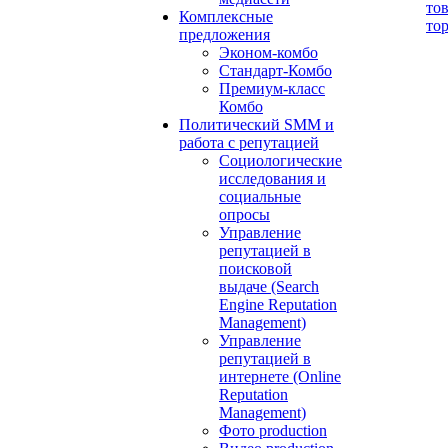
то
Комплексные
то
предложения
Эконом-комбо
Стандарт-Комбо
Премиум-класс
Комбо
Политический SMM и
работа с репутацией
Социологические
исследования и
социальные
опросы
Управление
репутацией в
поисковой
выдаче (Search
Engine Reputation
Management)
Управление
репутацией в
интернете (Online
Reputation
Management)
Фото production