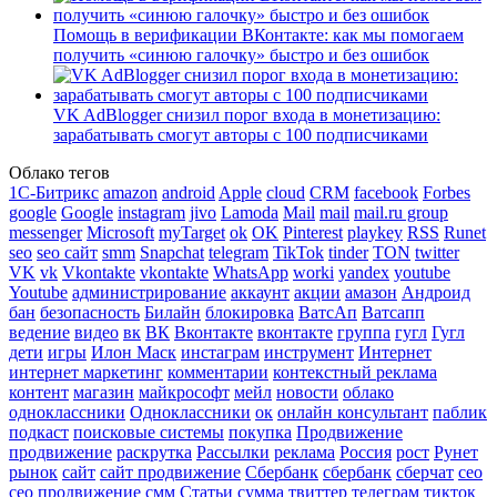
Помощь в верификации ВКонтакте: как мы помогаем
получить «синюю галочку» быстро и без ошибок
VK AdBlogger снизил порог входа в монетизацию:
зарабатывать смогут авторы с 100 подписчиками
Облако тегов
1С-Битрикс
amazon
android
Apple
cloud
CRM
facebook
Forbes
google
Google
instagram
jivo
Lamoda
Mail
mail
mail.ru group
messenger
Microsoft
myTarget
ok
OK
Pinterest
playkey
RSS
Runet
seo
seo сайт
smm
Snapchat
telegram
TikTok
tinder
TON
twitter
VK
vk
Vkontakte
vkontakte
WhatsApp
worki
yandex
youtube
Youtube
администрирование
аккаунт
акции
амазон
Андроид
бан
безопасность
Билайн
блокировка
ВатсАп
Ватсапп
ведение
видео
вк
ВК
Вконтакте
вконтакте
группа
гугл
Гугл
дети
игры
Илон Маск
инстаграм
инструмент
Интернет
интернет маркетинг
комментарии
контекстный реклама
контент
магазин
майкрософт
мейл
новости
облако
одноклассники
Одноклассники
ок
онлайн консультант
паблик
подкаст
поисковые системы
покупка
Продвижение
продвижение
раскрутка
Рассылки
реклама
Россия
рост
Рунет
рынок
сайт
сайт продвижение
Сбербанк
сбербанк
сберчат
сео
сео продвижение
смм
Статьи
сумма
твиттер
телеграм
тикток