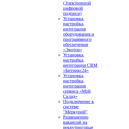
(Электронной
цифровой
подписи)
Установка,
настройка,
интеграция
оборудования и
программного
обеспечения
«Эвотор»
Установка,
настройка,
интеграция CRM
«Битрикс24»
Установка,
настройка,
интеграция
сервиса «Мой
Склад»
Подключение к
системе
"Меркурий"
Размещению
вакансий на
рекрутинговые