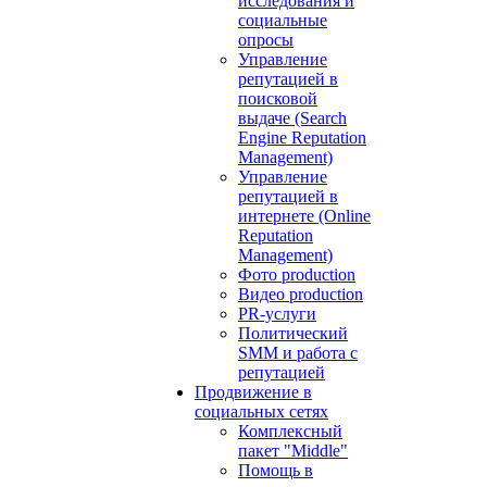
исследования и
социальные
опросы
Управление
репутацией в
поисковой
выдаче (Search
Engine Reputation
Management)
Управление
репутацией в
интернете (Online
Reputation
Management)
Фото production
Видео production
PR-услуги
Политический
SMM и работа с
репутацией
Продвижение в
социальных сетях
Комплексный
пакет "Middle"
Помощь в