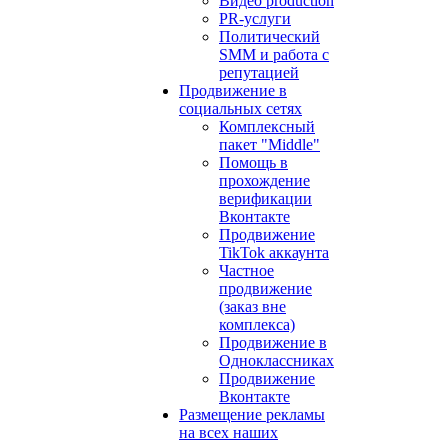
Видео production
PR-услуги
Политический
SMM и работа с
репутацией
Продвижение в
социальных сетях
Комплексный
пакет "Middle"
Помощь в
прохождение
верификации
Вконтакте
Продвижение
TikTok аккаунта
Частное
продвижение
(заказ вне
комплекса)
Продвижение в
Одноклассниках
Продвижение
Вконтакте
Размещение рекламы
на всех наших