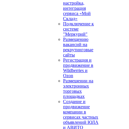
настройка,
интеграция
сервиса «Мой
Склад»
Подключение к
системе
"Меркурий"
Размещению
вакансий на
рекрутинговые
сайты
Регистрация и
продвижение в
Wildberries и
Ozon
Размещении на
электронных
торговых
площадках
Создание и
продвижение
компании в
сервисах частных
объявлений ЮЛА
и АВИТО