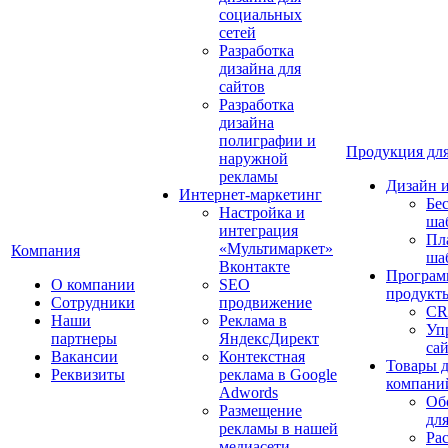
социальных
сетей
Разработка
дизайна для
сайтов
Разработка
дизайна
полиграфии и
Продукция для
наружной
рекламы
Дизайн 
Интернет-маркетинг
Бе
Настройка и
ша
интеграция
Пл
«Мультимаркет»
Компания
ша
Вконтакте
Програм
О компании
SEO
продукт
Сотрудники
продвижение
CR
Наши
Реклама в
Уп
партнеры
ЯндексДирект
са
Вакансии
Контекстная
Товары 
Реквизиты
реклама в Google
компани
Adwords
Об
Размещение
дл
рекламы в нашей
Ра
медиасети