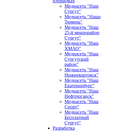
площадках
Медиасеть "Наш
Сургут"
Медиасеть "Наша
Тюмень"
Медиасеть "Наш
25-й микрорайон
Сургут"
Медиасеть "Наш
ХМАО"
Медиасеть "Наш
Сургутский
район"
Медиасеть "Наш
Нижневартовск"
Медиасеть "Наш
Екатеринбург"
Медиасеть "Наш
Нефтеюганск"
Медиасеть "Наш
Спорт"
Медиасеть "Наш
Бесплатный
Сургут"
Разработка