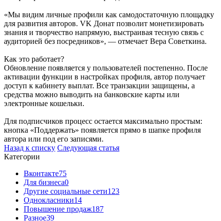
«Мы видим личные профили как самодостаточную площадку
для развития авторов. VK Донат позволит монетизировать
знания и творчество напрямую, выстраивая тесную связь с
аудиторией без посредников», — отмечает Вера Советкина.
Как это работает?
Обновление появляется у пользователей постепенно. После
активации функции в настройках профиля, автор получает
доступ к кабинету выплат. Все транзакции защищены, а
средства можно выводить на банковские карты или
электронные кошельки.
Для подписчиков процесс остается максимально простым:
кнопка «Поддержать» появляется прямо в шапке профиля
автора или под его записями.
Назад к списку
Следующая статья
Категории
Вконтакте
75
Для бизнеса
0
Другие социальные сети
123
Однокласники
14
Повышение продаж
187
Разное
39